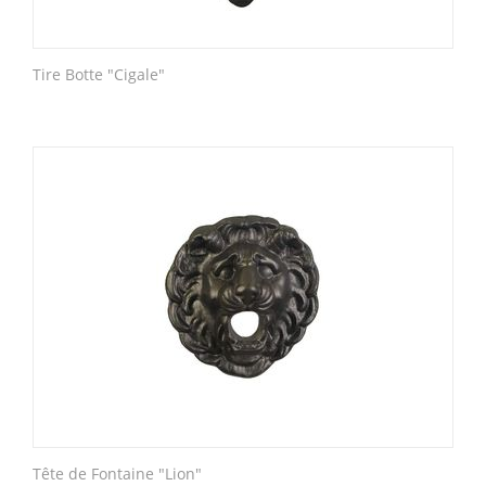
Tire Botte "Cigale"
Tête de Fontaine "Lion"