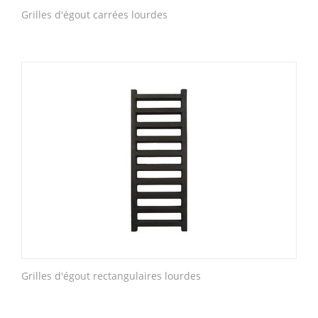
Grilles d'égout carrées lourdes
Grilles d'égout rectangulaires lourdes