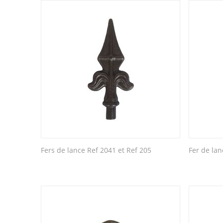
Fers de lance Ref 2041 et Ref 205
Fer de lan