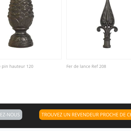
pin hauteur 120
Fer de lance Ref 208
EZ-NOUS
TROUVEZ UN REVENDEUR PROCHE DE C