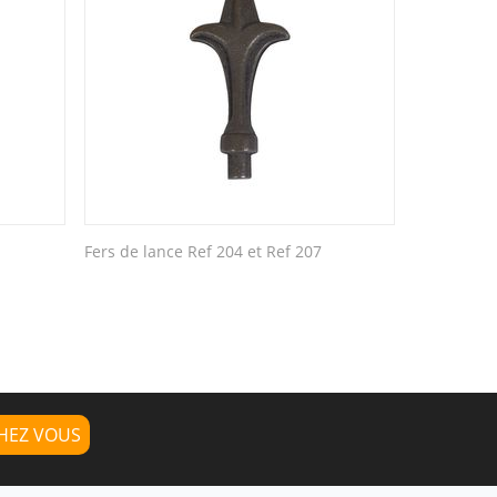
Fers de lance Ref 204 et Ref 207
HEZ VOUS